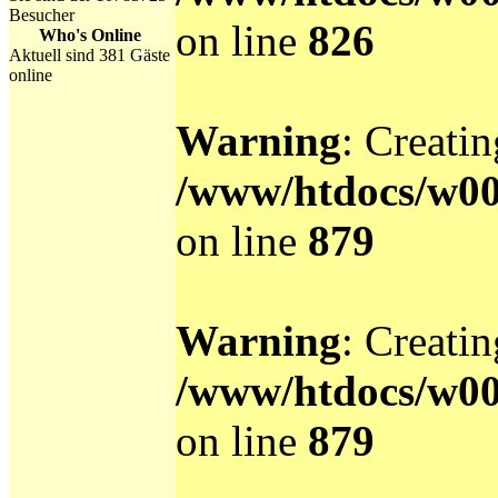
Besucher
on line
826
Who's Online
Aktuell sind 381 Gäste
online
Warning
: Creati
/www/htdocs/w0
on line
879
Warning
: Creati
/www/htdocs/w0
on line
879