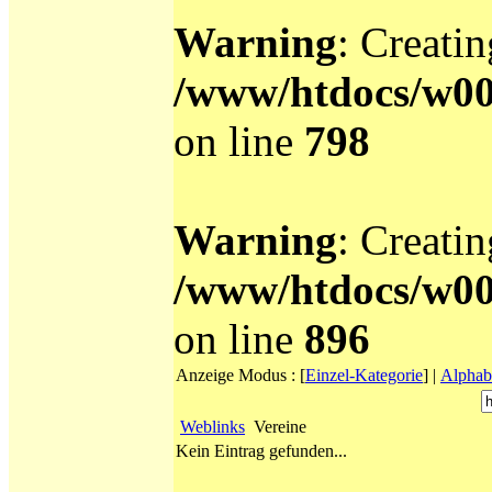
Warning
: Creati
/www/htdocs/w0
on line
798
Warning
: Creati
/www/htdocs/w0
on line
896
Anzeige Modus :
[
Einzel-Kategorie
]
|
Alphab
Weblinks
Vereine
Kein Eintrag gefunden...