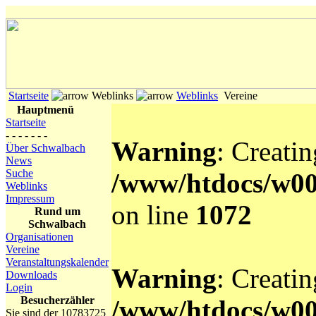
Startseite
Weblinks
Weblinks
Vereine
Hauptmenü
Startseite
- - - - - - -
Warning
: Creati
Über Schwalbach
News
Suche
/www/htdocs/w0
Weblinks
Impressum
on line
1072
Rund um
Schwalbach
Organisationen
Vereine
Veranstaltungskalender
Warning
: Creati
Downloads
Login
Besucherzähler
/www/htdocs/w0
Sie sind der 10783725