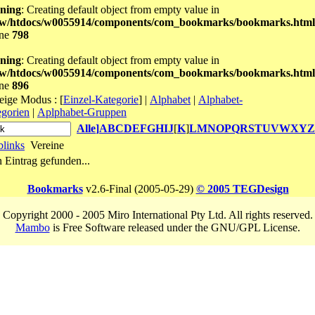
ning
: Creating default object from empty value in
w/htdocs/w0055914/components/com_bookmarks/bookmarks.html
ine
798
ning
: Creating default object from empty value in
w/htdocs/w0055914/components/com_bookmarks/bookmarks.html
ine
896
eige Modus :
[
Einzel-Kategorie
]
|
Alphabet
|
Alphabet-
gorien
|
Aplphabet-Gruppen
Alle
]
A
B
C
D
E
F
G
H
I
J
[
K
]
L
M
N
O
P
Q
R
S
T
U
V
W
X
Y
Z
links
Vereine
 Eintrag gefunden...
Bookmarks
v2.6-Final (2005-05-29)
© 2005 TEGDesign
Copyright 2000 - 2005 Miro International Pty Ltd. All rights reserved.
Mambo
is Free Software released under the GNU/GPL License.