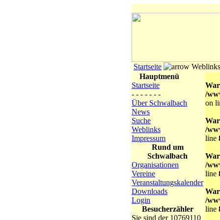
Startseite
Weblink
Hauptmenü
Startseite
War
- - - - - - -
/ww
Über Schwalbach
on l
News
Suche
War
Weblinks
/ww
Impressum
line
Rund um
Schwalbach
War
Organisationen
/ww
Vereine
line
Veranstaltungskalender
Downloads
War
Login
/ww
Besucherzähler
line
Sie sind der 10769110