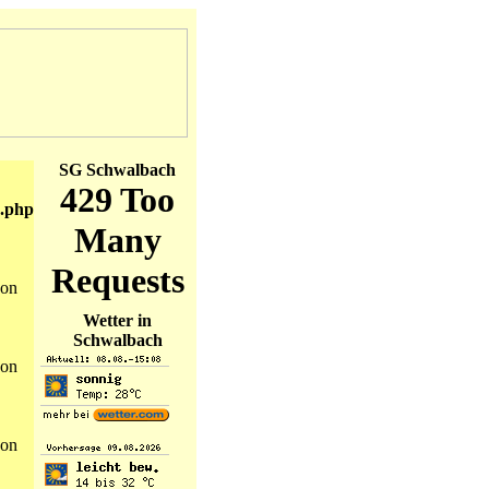
SG Schwalbach
.php
on
Wetter in
Schwalbach
on
on