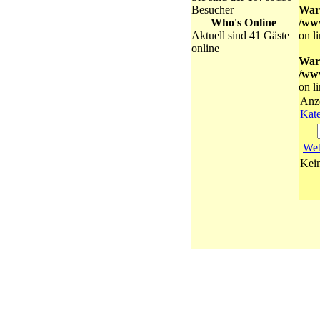
Besucher
War
Who's Online
/ww
Aktuell sind 41 Gäste
on l
online
War
/ww
on l
Anz
Kate
Web
Kein