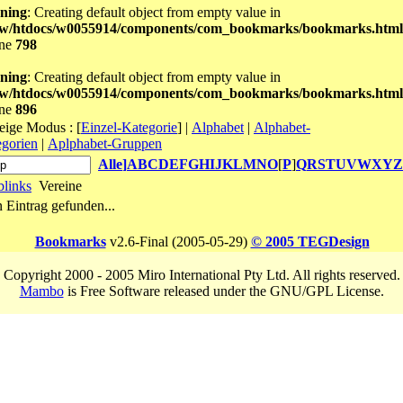
ning
: Creating default object from empty value in
w/htdocs/w0055914/components/com_bookmarks/bookmarks.html
ine
798
ning
: Creating default object from empty value in
w/htdocs/w0055914/components/com_bookmarks/bookmarks.html
ine
896
eige Modus :
[
Einzel-Kategorie
]
|
Alphabet
|
Alphabet-
gorien
|
Aplphabet-Gruppen
Alle
]
A
B
C
D
E
F
G
H
I
J
K
L
M
N
O
[
P
]
Q
R
S
T
U
V
W
X
Y
Z
links
Vereine
 Eintrag gefunden...
Bookmarks
v2.6-Final (2005-05-29)
© 2005 TEGDesign
Copyright 2000 - 2005 Miro International Pty Ltd. All rights reserved.
Mambo
is Free Software released under the GNU/GPL License.