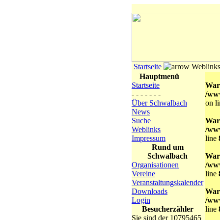
Startseite
Weblink
Hauptmenü
Startseite
War
- - - - - - -
/ww
Über Schwalbach
on l
News
Suche
War
Weblinks
/ww
Impressum
line
Rund um
Schwalbach
War
Organisationen
/ww
Vereine
line
Veranstaltungskalender
Downloads
War
Login
/ww
Besucherzähler
line
Sie sind der 10795465