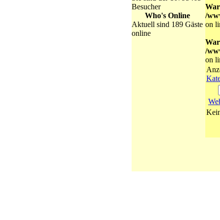
Besucher
War
Who's Online
/ww
Aktuell sind 189 Gäste
on l
online
War
/ww
on l
Anz
Kate
Web
Kein