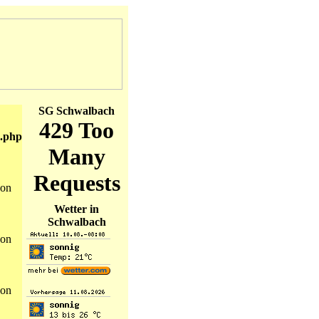
SG Schwalbach
.php
on
Wetter in
Schwalbach
on
on