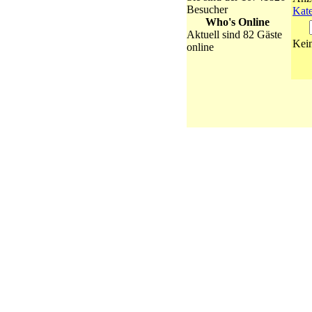
Besucher
Kate
Who's Online
Aktuell sind 82 Gäste
Kein
online