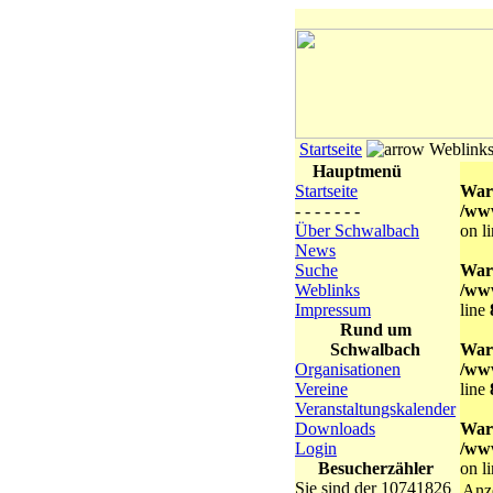
Startseite
Weblink
Hauptmenü
Startseite
War
- - - - - - -
/ww
Über Schwalbach
on l
News
Suche
War
Weblinks
/ww
Impressum
line
Rund um
Schwalbach
War
Organisationen
/ww
Vereine
line
Veranstaltungskalender
Downloads
War
Login
/ww
Besucherzähler
on l
Sie sind der 10741826
Anz