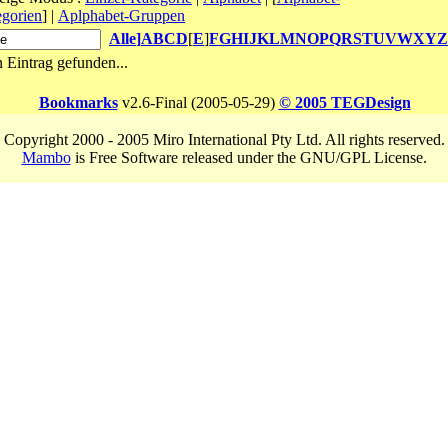
gorien
]
|
Aplphabet-Gruppen
Alle
]
A
B
C
D
[
E
]
F
G
H
I
J
K
L
M
N
O
P
Q
R
S
T
U
V
W
X
Y
Z
 Eintrag gefunden...
Bookmarks
v2.6-Final (2005-05-29)
© 2005 TEGDesign
Copyright 2000 - 2005 Miro International Pty Ltd. All rights reserved.
Mambo
is Free Software released under the GNU/GPL License.