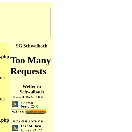
SG Schwalbach
.php
on
Wetter in
Schwalbach
on
.php