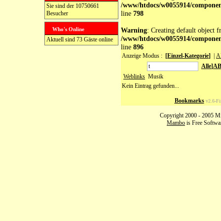
/www/htdocs/w0055914/compone
Sie sind der 10750661
line
798
Besucher
Who's Online
Warning
: Creating default object 
/www/htdocs/w0055914/compone
Aktuell sind 73 Gäste online
line
896
Anzeige Modus :
[
Einzel-Kategorie
]
|
A
Alle
]
A
Weblinks
Musik
Kein Eintrag gefunden...
Bookmarks
v2.6-Fi
Copyright 2000 - 2005 Miro
Mambo
is Free Softwa