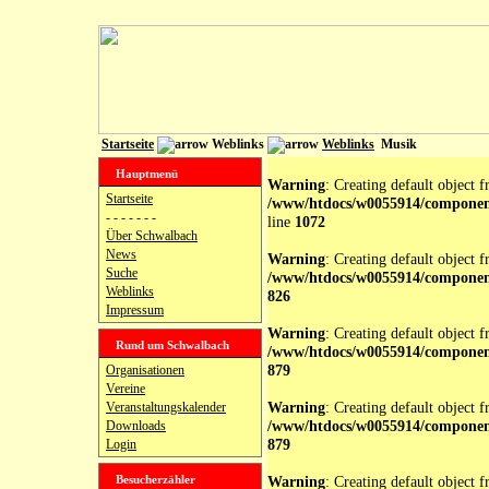
Startseite
Weblinks
Weblinks
Musik
Hauptmenü
Warning
: Creating default object 
Startseite
/www/htdocs/w0055914/componen
- - - - - - -
line
1072
Über Schwalbach
News
Warning
: Creating default object 
Suche
/www/htdocs/w0055914/compone
Weblinks
826
Impressum
Warning
: Creating default object 
Rund um Schwalbach
/www/htdocs/w0055914/compone
879
Organisationen
Vereine
Warning
: Creating default object 
Veranstaltungskalender
/www/htdocs/w0055914/compone
Downloads
879
Login
Besucherzähler
Warning
: Creating default object 